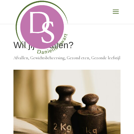
Wil jij afvallen?
Afvallen
,
Gewichtsbeheersing
,
Gezond eten
,
Gezonde leefstijl