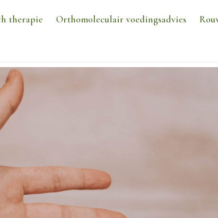
h therapie
Orthomoleculair voedingsadvies
Rou