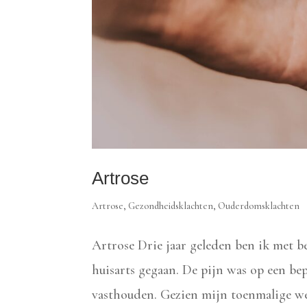
Artrose
Artrose
,
Gezondheidsklachten
,
Ouderdomsklachten
Artrose Drie jaar geleden ben ik met 
huisarts gegaan. De pijn was op een be
vasthouden. Gezien mijn toenmalige we