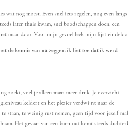
es wat nog moest. Even snel iets regelen, nog even langs
teeds later thuis kwam, snel boodschappen doen, een
het maar door. Voor mijn gevoel leek mijn lijst eindeloo
et de kennis van nu zeggen: ik liet toe dat ik werd
ging zoekt, voel je alleen maar meer druk. Je overzicht
ergieniveau keldert en het plezier verdwijnt naar de
te staan, te weinig rust nemen, geen tijd voor jezelf ma
ichaam. Het gevaar van een burn-out komt steeds dichterb