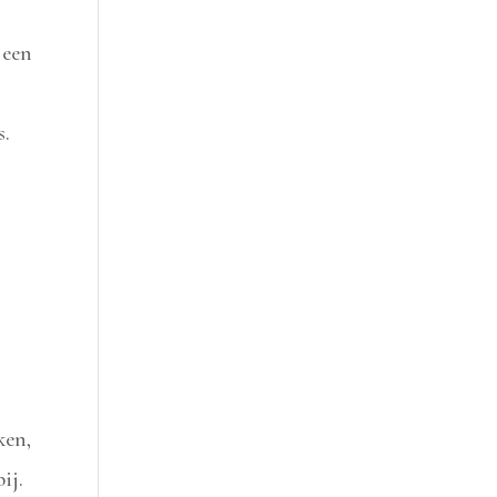
 een
s.
ken,
ij.