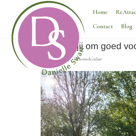
Home
ReAttac
Contact
Blog
Wat doe jij om goed voo
Gezonde leefstijl
,
Orthomoleculair