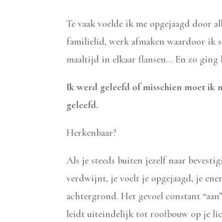
Te vaak voelde ik me opgejaagd door all
familielid, werk afmaken waardoor ik s
maaltijd in elkaar flansen… En zo ging 
Ik werd geleefd of misschien moet ik m
geleefd.
Herkenbaar?
Als je steeds buiten jezelf naar bevesti
verdwijnt, je voelt je opgejaagd, je en
achtergrond. Het gevoel constant “aan” 
leidt uiteindelijk tot roofbouw op je l