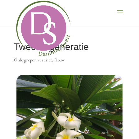
Tweede generatie
Onbegrepen verdriet
,
Rouw