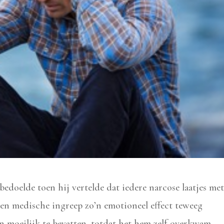
edoelde toen hij vertelde dat iedere narcose laatjes me
n medische ingreep zo’n emotioneel effect teweeg
en moeilijk te bevatten, totdat het hem zelf overkwam.