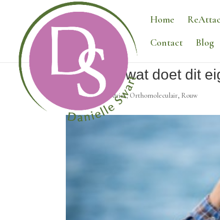
Home
ReAttac
Contact
Blog
Narcose wat doet dit ei
Onbegrepen verdriet
,
Orthomoleculair
,
Rouw