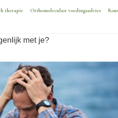
h therapie
Orthomoleculair voedingsadvies
Rou
genlijk met je?