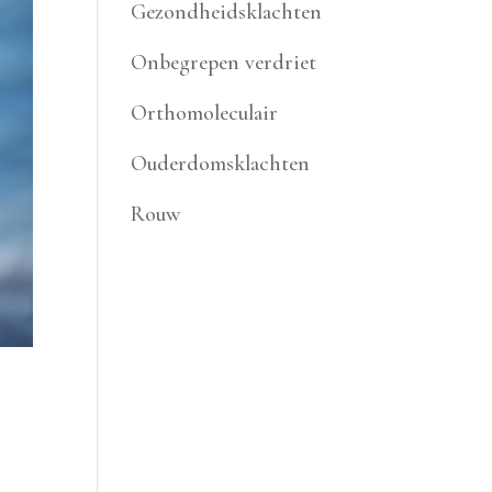
Gezondheidsklachten
Onbegrepen verdriet
Orthomoleculair
Ouderdomsklachten
Rouw
t